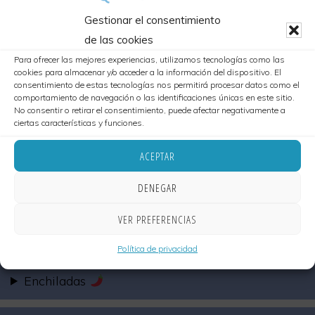
Bebidas
Gestionar el consentimiento
de las cookies
Cielito sin Gluten (toda esta selección es 100%
Para ofrecer las mejores experiencias, utilizamos tecnologías como las
sin gluten)
cookies para almacenar y/o acceder a la información del dispositivo. El
consentimiento de estas tecnologías nos permitirá procesar datos como el
comportamiento de navegación o las identificaciones únicas en este sitio.
No consentir o retirar el consentimiento, puede afectar negativamente a
NUESTRAS SUGERENCIAS MÁS RICAS
ciertas características y funciones.
ACEPTAR
DENEGAR
Entrantes
VER PREFERENCIAS
Quesadillas
Política de privacidad
Enchiladas