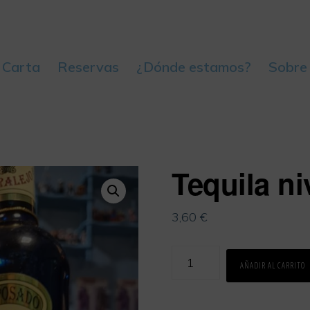
 Carta
Reservas
¿Dónde estamos?
Sobre
Tequila ni
3,60
€
Tequila
AÑADIR AL CARRITO
nivel
2