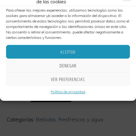
Extensa
de las cookies
Para ofrecer las mejores experiencias, utilizamos tecnologías como las
carta
cookies para almacenar y/o acceder a la información del dispositivo. El
libre
consentimiento de estas tecnologías nos permitirá procesar datos como el
comportamiento de navegación o las identificaciones únicas en este sitio.
de
No consentir o retirar el consentimiento, puede afectar negativamente a
ciertas características y funciones.
Gluten.
Somos
ACEPTAR
Agua 1 litro
Socios
DENEGAR
de
2,80
€
VER PREFERENCIAS
la
Agua
red
Política de privacidad
AÑADIR AL CARRITO
1
Cordoba
litro
sin
Categorías:
Bebidas
,
Resfrescos y agua
cantidad
Gluten.