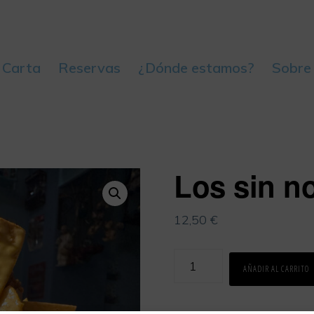
 Carta
Reservas
¿Dónde estamos?
Sobre
Los sin 
12,50
€
Los
AÑADIR AL CARRITO
sin
nombre