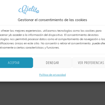
Categorías:
EL PARAÍSO 
cantidad
(la tortillas de maíz pu
Entrantes
Gestionar el consentimiento de las cookies
 ofrecer las mejores experiencias, utilizamos tecnologías como las cookies para
cenar y/o acceder a la información del dispositivo. El consentimiento de estas
ologías nos permitirá procesar datos como el comportamiento de navegación o la
tificaciones únicas en este sitio. No consentir o retirar el consentimiento, puede afe
tivamente a ciertas características y funciones.
ACEPTAR
DENEGAR
VER PREFERENCIAS
Política de privacidad