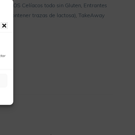
DE LOS Celíacos todo sin Gluten
,
Entrantes
eden contener trazas de lactosa)
,
TakeAway
s
ctar