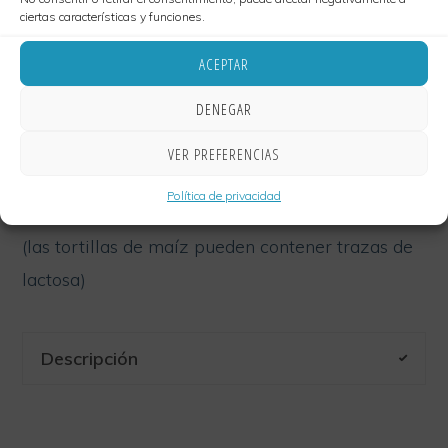
ciertas características y funciones.
12,00
€
ACEPTAR
Enchilada
AÑADIR AL CARRITO
DENEGAR
Suiza
cantidad
VER PREFERENCIAS
Categorías:
EL PARAÍSO DE LOS Celíacos todo
Política de privacidad
sin Gluten
,
Enchilada para Celíacos
,
Enchiladas
(las tortillas de maíz pueden contener trazas de
lactosa)
Descripción