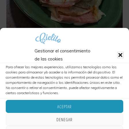
Extensa
carta
libre
de
Gluten.
Somos
Gestionar el consentimiento
Sincronizada de jamón
Socios
de las cookies
york
ideal niñ@s
Para ofrecer las mejores experiencias, utilizamos tecnologías como las
de
cookies para almacenar y/o acceder a la información del dispositivo. El
la
consentimiento de estas tecnologías nos permitirá procesar datos como el
comportamiento de navegación o las identificaciones únicas en este sitio.
red
No consentir o retirar el consentimiento, puede afectar negativamente a
ciertas características y funciones.
8,10
€
Cordoba
sin
ACEPTAR
Sincronizada
AÑADIR AL CARRITO
Gluten.
DENEGAR
de