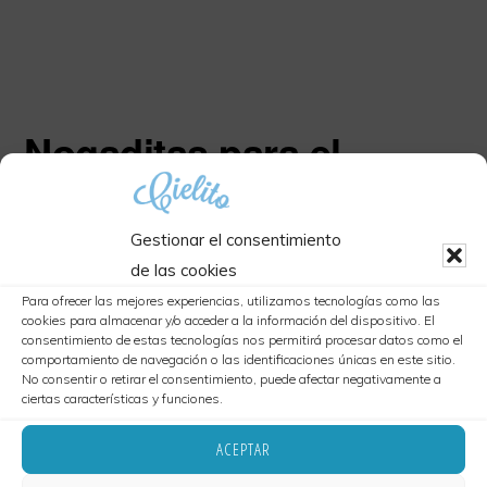
Nogaditas para el
Califato Gourmet 2023
Gestionar el consentimiento
admin
·
octubre 2, 2023
·
Deja un comentario
de las cookies
Para ofrecer las mejores experiencias, utilizamos tecnologías como las
cookies para almacenar y/o acceder a la información del dispositivo. El
consentimiento de estas tecnologías nos permitirá procesar datos como el
comportamiento de navegación o las identificaciones únicas en este sitio.
Estimados amigos de cielito, les traemos
No consentir o retirar el consentimiento, puede afectar negativamente a
ciertas características y funciones.
nuestro particular homenaje a los chiles en
ACEPTAR
nogada, (versión Cielito)