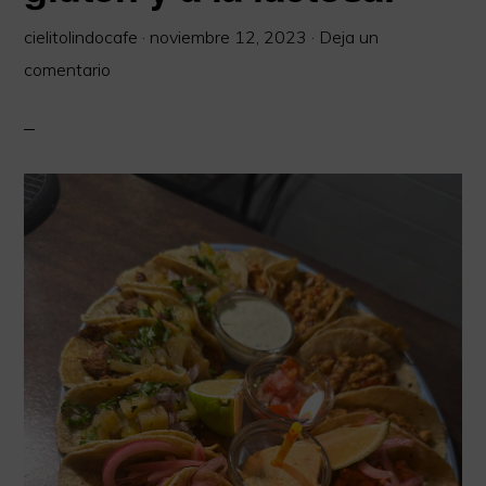
Extensa
cielitolindocafe
·
noviembre 12, 2023
·
Deja un
carta
comentario
libre
de
Gluten.
Somos
Socios
de
la
red
Cordoba
sin
Gluten.