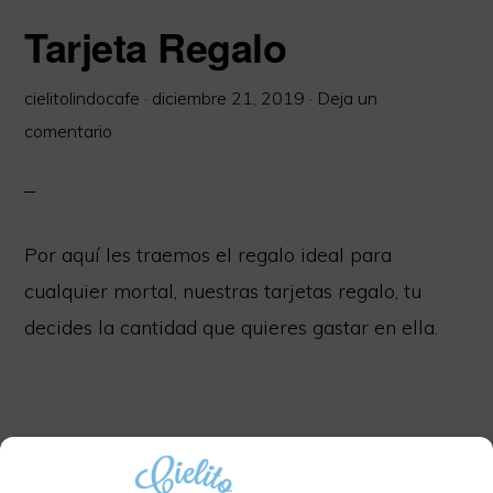
Tarjeta Regalo
cielitolindocafe
·
diciembre 21, 2019
·
Deja un
comentario
Por aquí les traemos el regalo ideal para
cualquier mortal, nuestras tarjetas regalo, tu
decides la cantidad que quieres gastar en ella.