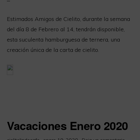
Extensa
carta
Estimados Amigos de Cielito, durante la semana
libre
del día 8 de Febrero al 14, tendrán disponible,
de
esta suculenta hamburguesa de ternera, una
Gluten.
creación única de la carta de cielito.
Somos
Socios
de
la
red
Cordoba
sin
Vacaciones Enero 2020
Gluten.