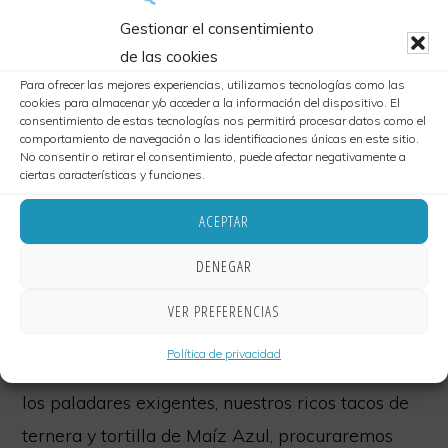
Gestionar el consentimiento
de las cookies
Tacos de Ternera
Para ofrecer las mejores experiencias, utilizamos tecnologías como las
cookies para almacenar y/o acceder a la información del dispositivo. El
Encebollada y tortilla de
consentimiento de estas tecnologías nos permitirá procesar datos como el
comportamiento de navegación o las identificaciones únicas en este sitio.
No consentir o retirar el consentimiento, puede afectar negativamente a
maíz azul
ciertas características y funciones.
ACEPTAR
cielitolindocafe
·
diciembre 20, 2019
·
Deja un
comentario
DENEGAR
VER PREFERENCIAS
Política de privacidad
Por aquí les traemos esta autentica delicia para
los paladares exigentes, nuestros ricos tacos de
ternera y tortilla de Maíz Azul, procuraremos