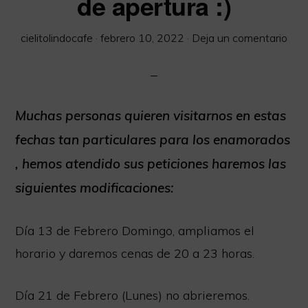
de apertura :)
Extensa
carta
cielitolindocafe
·
febrero 10, 2022
·
Deja un comentario
libre
de
Gluten.
Muchas personas quieren visitarnos en estas
Somos
fechas tan particulares para los enamorados
Socios
de
, hemos atendido sus peticiones haremos las
la
siguientes modificaciones:
red
Día 13 de Febrero Domingo, ampliamos el
Cordoba
horario y daremos cenas de 20 a 23 horas.
sin
Gluten.
Día 21 de Febrero (Lunes) no abrieremos.