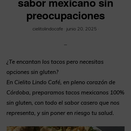
sabor mexicano sin
Extensa
preocupaciones
carta
libre
cielitolindocafe
·
junio 20, 2025
·
de
Gluten.
Somos
Socios
¿Te encantan los tacos pero necesitas
de
opciones sin gluten?
la
En Cielito Lindo Café, en pleno corazón de
red
Córdoba, preparamos tacos mexicanos 100%
Cordoba
sin gluten, con todo el sabor casero que nos
sin
representa, y sin poner en riesgo tu salud.
Gluten.