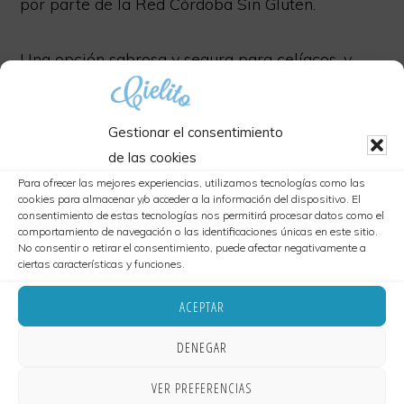
por parte de la Red Córdoba Sin Gluten.
Una opción sabrosa y segura para celíacos, y
también para quienes buscan cuidar su
alimentación sin renunciar al sabor.
Gestionar el consentimiento
de las cookies
Variedad con alma mexicana
Para ofrecer las mejores experiencias, utilizamos tecnologías como las
cookies para almacenar y/o acceder a la información del dispositivo. El
consentimiento de estas tecnologías nos permitirá procesar datos como el
comportamiento de navegación o las identificaciones únicas en este sitio.
En nuestra carta puedes elegir entre distintas
No consentir o retirar el consentimiento, puede afectar negativamente a
recetas tradicionales, todas caseras y preparadas
ciertas características y funciones.
con ingredientes frescos y locales:
ACEPTAR
• Tacos al pastor
DENEGAR
• Tacos de cochinita
• Tacos de champiñón (opción vegana)
VER PREFERENCIAS