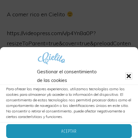
A comer rico en Cielito
https://videopress.com/v/p4Yn8a0P?
resizeToParent=true&cover=true&preloadConten
t=metadata
Gestionar el consentimiento
Blog
de las cookies
Para ofrecer las mejores experiencias, utilizamos tecnologías como las
cookies para almacenar y/o acceder a la información del dispositivo. El
consentimiento de estas tecnologías nos permitirá procesar datos como el
comportamiento de navegación o las identificaciones únicas en este sitio.
Interacciones
Deja una respuesta
No consentir o retirar el consentimiento, puede afectar negativamente a
ciertas características y funciones.
con
ACEPTAR
los