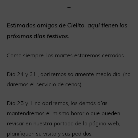
Extensa
carta
libre
Estimados amigos de Cielito, aquí tienen los
de
próximos días festivos.
Gluten.
Somos
Como siempre, los martes estaremos cerrados.
Socios
de
Día 24 y 31 , abriremos solamente medio día, (no
la
daremos el servicio de cenas).
red
Día 25 y 1 no abriremos, los demás días
Cordoba
mantendremos el mismo horario que pueden
sin
revisar en nuestra portada de la página web,
Gluten.
planifiquen su visita y sus pedidos.