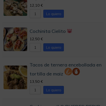
12,10
€
Lo quiero
Cochinita Cielito
12,50
€
Lo quiero
Tacos de ternera encebollada en
tortilla de maiz
13,50
€
Lo quiero