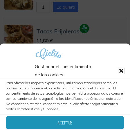
Lo quiero
Tacos Frijoleros
11,80
€
Lo quiero
Gestionar el consentimiento
Tacos vegetarianos
de las cookies
12,00
€
Para ofrecer las mejores experiencias, utilizamos tecnologías como las
cookies para almacenar y/o acceder a la información del dispositivo. El
Lo quiero
consentimiento de estas tecnologías nos permitirá procesar datos como el
comportamiento de navegación o las identificaciones únicas en este sitio.
No consentir o retirar el consentimiento, puede afectar negativamente a
ciertas características y funciones.
KalimAn
ACEPTAR
12,00
€