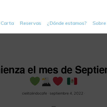
 Carta
Reservas
¿Dónde estamos?
Sobre
enza el mes de Septi
cielitolindocafe
·
septiembre 4, 2022
·