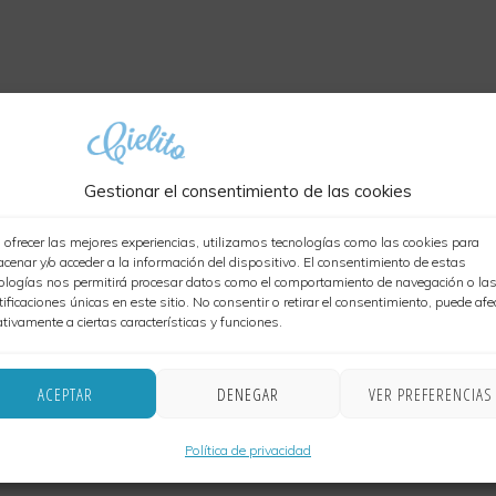
os se aproxima nuestro aniversario número 8, les 
Gestionar el consentimiento de las cookies
egalitos para celebrarlo con todos ustedes, estén 
 ofrecer las mejores experiencias, utilizamos tecnologías como las cookies para
licaciones
.
cenar y/o acceder a la información del dispositivo. El consentimiento de estas
ologías nos permitirá procesar datos como el comportamiento de navegación o la
tificaciones únicas en este sitio. No consentir o retirar el consentimiento, puede afe
tivamente a ciertas características y funciones.
ACEPTAR
DENEGAR
VER PREFERENCIAS
Política de privacidad