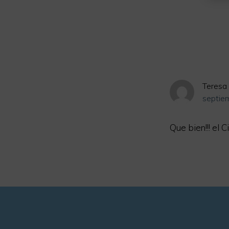
Interacc
con
los
lectores
Teresa 
septie
Que bien!!! el 