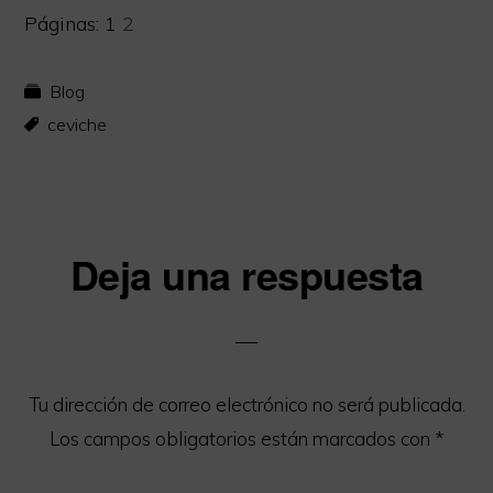
Página
Página
Páginas:
1
2
Blog
ceviche
Interacciones
Deja una respuesta
con
los
lectores
Tu dirección de correo electrónico no será publicada.
Los campos obligatorios están marcados con
*