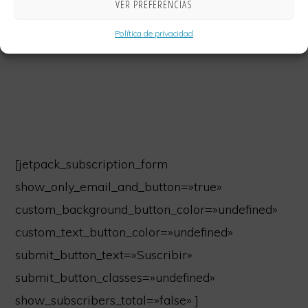
VER PREFERENCIAS
Política de privacidad
[jetpack_subscription_form
show_only_email_and_button=»true»
custom_background_button_color=»undefined»
custom_text_button_color=»undefined»
submit_button_text=»Suscribir»
submit_button_classes=»undefined»
show_subscribers_total=»false» ]