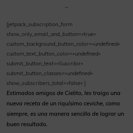
Extensa
carta
libre
[jetpack_subscription_form
de
show_only_email_and_button=»true»
Gluten.
custom_background_button_color=»undefined»
Somos
custom_text_button_color=»undefined»
Socios
submit_button_text=»Suscribir»
de
submit_button_classes=»undefined»
la
show_subscribers_total=»false» ]
red
Estimados amigos de Cielito, les traigo una
Cordoba
nueva receta de un riquísimo ceviche, como
sin
siempre, es una manera sencilla de lograr un
Gluten.
buen resultado.