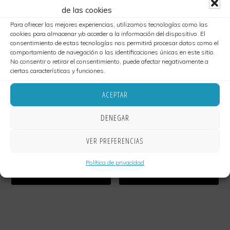
Extensa
de las cookies
carta
Para ofrecer las mejores experiencias, utilizamos tecnologías como las
cookies para almacenar y/o acceder a la información del dispositivo. El
libre
consentimiento de estas tecnologías nos permitirá procesar datos como el
comportamiento de navegación o las identificaciones únicas en este sitio.
de
No consentir o retirar el consentimiento, puede afectar negativamente a
Gluten.
ciertas características y funciones.
Somos
ACEPTAR
Socios
CHUPITO CREMA DE
CHUPITO DE
CHOCOLATE
SANGRITA
DENEGAR
de
(LACTOSA)
3,00
€
la
VER PREFERENCIAS
2,50
€
red
Política de privacidad
Cordoba
AÑADIR AL CARRITO
AÑADIR AL CARRITO
sin
Gluten.