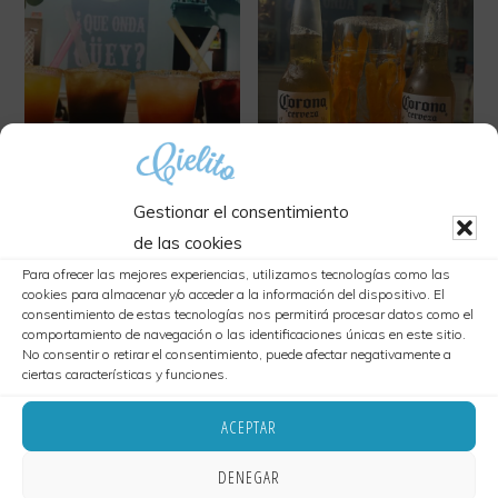
Extensa
carta
libre
de
Gluten.
Somos
Gestionar el consentimiento
Socios
Margaritas Cielito
Michelada Doble
de las cookies
para los que tienen
de
5,50
€
mucha sed de la buena
Para ofrecer las mejores experiencias, utilizamos tecnologías como las
cookies para almacenar y/o acceder a la información del dispositivo. El
la
13,00
€
consentimiento de estas tecnologías nos permitirá procesar datos como el
red
comportamiento de navegación o las identificaciones únicas en este sitio.
No consentir o retirar el consentimiento, puede afectar negativamente a
Cordoba
ciertas características y funciones.
AÑADIR AL CARRITO
AÑADIR AL CARRITO
sin
ACEPTAR
Gluten.
DENEGAR